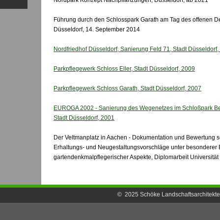
Nordpark Konzept Nachpflanzungen, Düsseldorf, ab 2021
Führung durch den Schlosspark Garath am Tag des offenen D
Düsseldorf, 14. September 2014
Nordfriedhof Düsseldorf, Sanierung Feld 71, Stadt Düsseldorf
Parkpflegewerk Schloss Eller, Stadt Düsseldorf, 2009
Parkpflegewerk Schloss Garath, Stadt Düsseldorf, 2007
EUROGA 2002 - Sanierung des Wegenetzes im Schloßpark Be
Stadt Düsseldorf, 2001
Der Veltmanplatz in Aachen - Dokumentation und Bewertung s
Erhaltungs- und Neugestaltungsvorschläge unter besonderer 
gartendenkmalpflegerischer Aspekte, Diplomarbeit Universitä
© 2025
Schöke Landschaftsarchitekt