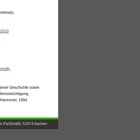
enkmals,
, 2010
nrath,
einer Geschichte sowie
Berücksichtigung
t Hannover, 1994
en PartGmbB, 52074 Aachen